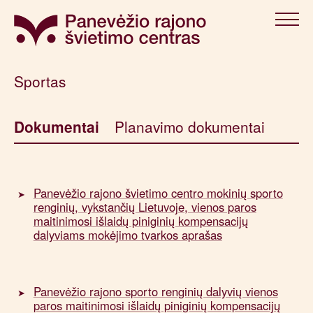
Sportas
Dokumentai
Planavimo dokumentai
Panevėžio rajono švietimo centro mokinių sporto
renginių, vykstančių Lietuvoje, vienos paros
maitinimosi išlaidų piniginių kompensacijų
dalyviams mokėjimo tvarkos aprašas
Panevėžio rajono sporto renginių dalyvių vienos
paros maitinimosi išlaidų piniginių kompensacijų