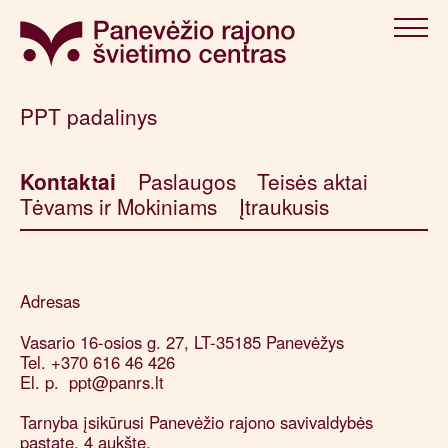
PPT padalinys
Kontaktai
Paslaugos
Teisės aktai
Tėvams ir Mokiniams
Įtraukusis
Adresas
Vasario 16-osios g. 27, LT-35185 Panevėžys
Tel. +370 616 46 426
El. p. ppt@panrs.lt
Tarnyba įsikūrusi Panevėžio rajono savivaldybės
pastate, 4 aukšte.