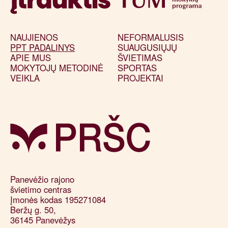
NAUJIENOS
NEFORMALUSIS
PPT PADALINYS
SUAUGUSIŲJŲ
APIE MUS
ŠVIETIMAS
MOKYTOJŲ METODINĖ
SPORTAS
VEIKLA
PROJEKTAI
Panevėžio rajono 

švietimo centras

Įmonės kodas 195271084

Beržų g. 50, 

36145 Panevėžys