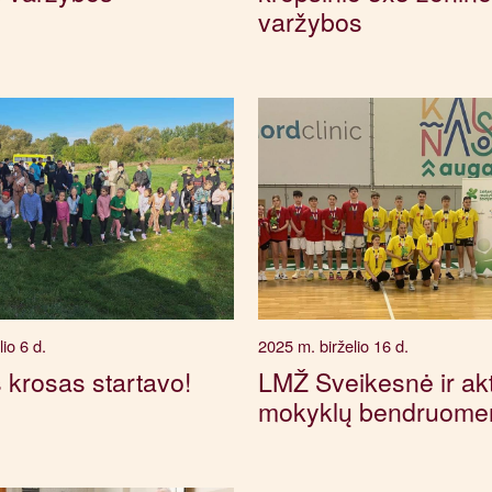
varžybos
io 6 d.
2025 m. birželio 16 d.
krosas startavo!
LMŽ Sveikesnė ir ak
mokyklų bendruome