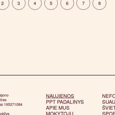
2
3
4
5
6
7
8
jono 

NAUJIENOS
NEF
tras

PPT PADALINYS
SUAU
as 195271084

APIE MUS
ŠVIE


MOKYTOJŲ
SPO
vėžys