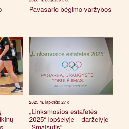
o
Pavasario bėgimo varžybos
2025 m. lapkričio 27 d.
ų
„Linksmosios estafetės
ikinų
2025“ lopšelyje – darželyje
ės
„Smalsutis“