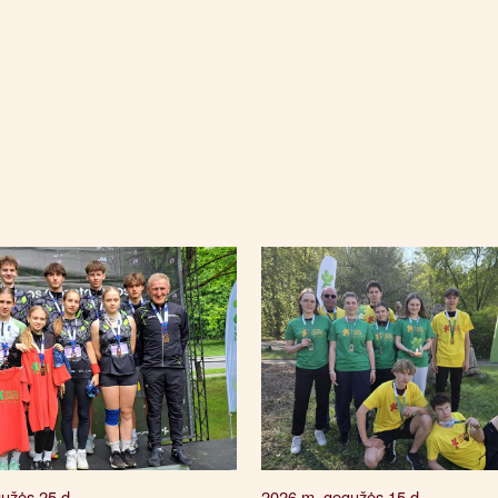
užės 25 d.
2026 m. gegužės 15 d.