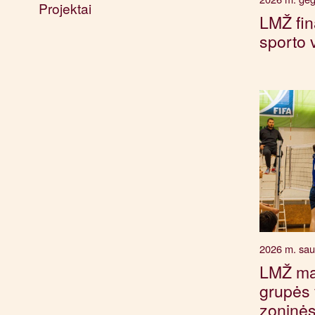
Projektai
LMŽ fin
sporto 
2026 m. sau
LMŽ ma
grupės v
zoninė