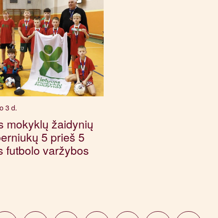
o 3 d.
s mokyklų žaidynių
erniukų 5 prieš 5
ės futbolo varžybos