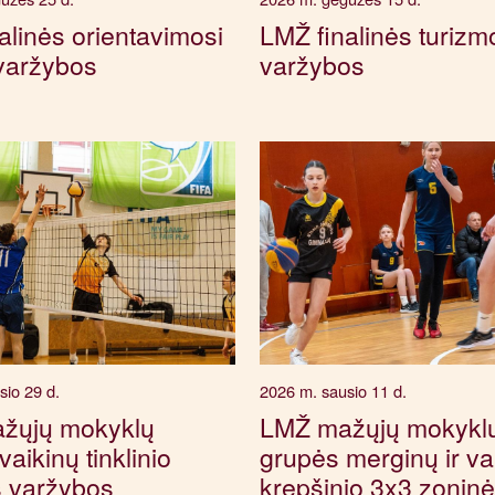
alinės orientavimosi
LMŽ finalinės turizm
varžybos
varžybos
sio 29 d.
2026 m. sausio 11 d.
žųjų mokyklų
LMŽ mažųjų mokykl
aikinų tinklinio
grupės merginų ir va
s varžybos
krepšinio 3x3 zonin