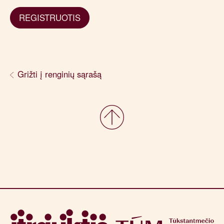
REGISTRUOTIS
Grižti į renginių sąrašą