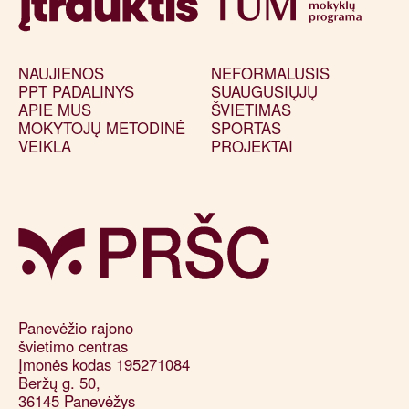
NAUJIENOS
NEFORMALUSIS
PPT PADALINYS
SUAUGUSIŲJŲ
APIE MUS
ŠVIETIMAS
MOKYTOJŲ METODINĖ
SPORTAS
VEIKLA
PROJEKTAI
Panevėžio rajono 

švietimo centras

Įmonės kodas 195271084

Beržų g. 50, 

36145 Panevėžys