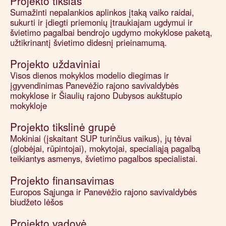
Projekto tikslas
Sumažinti nepalankios aplinkos įtaką vaiko raidai,
sukurti ir įdiegti priemonių įtraukiajam ugdymui ir
švietimo pagalbai bendrojo ugdymo mokyklose paketą,
užtikrinantį švietimo didesnį prieinamumą.
Projekto uždaviniai
Visos dienos mokyklos modelio diegimas ir
įgyvendinimas Panevėžio rajono savivaldybės
mokyklose ir Šiaulių rajono Dubysos aukštupio
mokykloje
Projekto tikslinė grupė
Mokiniai (įskaitant SUP turinčius vaikus), jų tėvai
(globėjai, rūpintojai), mokytojai, specialiąją pagalbą
teikiantys asmenys, švietimo pagalbos specialistai.
Projekto finansavimas
Europos Sąjunga ir Panevėžio rajono savivaldybės
biudžeto lėšos
Projekto vadovė