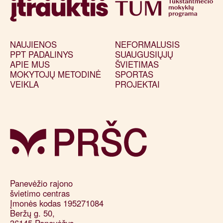
NAUJIENOS
NEFORMALUSIS
PPT PADALINYS
SUAUGUSIŲJŲ
APIE MUS
ŠVIETIMAS
MOKYTOJŲ METODINĖ
SPORTAS
VEIKLA
PROJEKTAI
Panevėžio rajono 

švietimo centras

Įmonės kodas 195271084

Beržų g. 50, 

36145 Panevėžys