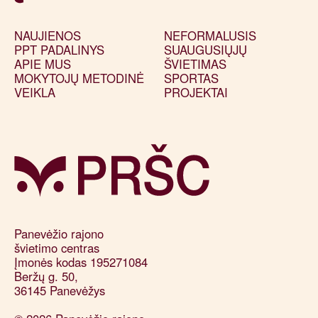
NAUJIENOS
NEFORMALUSIS
PPT PADALINYS
SUAUGUSIŲJŲ
APIE MUS
ŠVIETIMAS
MOKYTOJŲ METODINĖ
SPORTAS
VEIKLA
PROJEKTAI
Panevėžio rajono 

švietimo centras

Įmonės kodas 195271084

Beržų g. 50, 

36145 Panevėžys