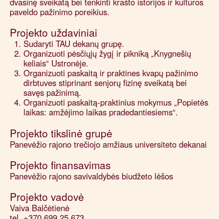
dvasinę sveikatą bei tenkinti krašto istorijos ir kultūros
paveldo pažinimo poreikius.
Projekto uždaviniai
Sudaryti TAU dekanų grupę.
Organizuoti pėsčiųjų žygį ir pikniką „Knygnešių
keliais“ Ustronėje.
Organizuoti paskaitą ir praktines kvapų pažinimo
dirbtuves stiprinant senjorų fizinę sveikatą bei
savęs pažinimą.
Organizuoti paskaitą-praktinius mokymus „Popietės
laikas: amžėjimo laikas pradedantiesiems“.
Projekto tikslinė grupė
Panevėžio rajono trečiojo amžiaus universiteto dekanai
Projekto finansavimas
Panevėžio rajono savivaldybės biudžeto lėšos
Projekto vadovė
Vaiva Balčėtienė
tel. +370 699 25 673