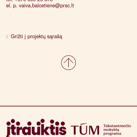
el. p. vaiva,balcetiene@prsc.lt
Grižti į projektų sąrašą