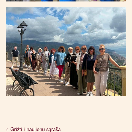
Grižti į naujienų sąrašą