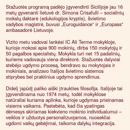
Stažuotės programą padėjo įgyvendinti Sicilijoje jau 16
metų gyvenanti lietuvė dr. Simona Crisafulli – socialinių
mokslų daktarė (edukologijos kryptis), švietimo
vadybos magistrė, buvusi „Euroguidance“ ir „Europass“
ambasadorė Lietuvoje.
Vizito metu vadovai lankėsi IC Ali Terme mokykloje,
kurioje mokosi apie 900 mokinių, dirba 150 mokytojų ir
50 pagalbos specialistų. Mokykla turi net 15 padalinių,
kuriems vadovauja viena direktorė. Stažuotės dalyviai
stebėjo ugdymo procesą, bendravo su mokytojais ir
mokiniais, analizavo Italijos švietimo sistemos
stiprybes bei praktinius ugdymo sprendimus.
Didelį įspūdį paliko aiški įtraukties filosofija. Italijoje tai
įgyvendinama nuo 1974 metų, todėl mokyklose
natūraliai kuriama aplinka, kurioje ugdymas prieinamas
visiems vaikams. Pastebėta, kad čia ypatingas
dėmesys skiriamas kiekvieno mokinio individualumui –
veiklos ir užduotys personalizuojamos, nuosekliai
ugdomi vaikų gebėjimai, taikoma dalykų integracija.