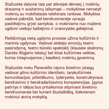
Stažuotės dalyviai taip pat atkreipė dėmesį į mokinių
drausmę ir susitarimų laikymąsi – mokyklose nematyti
mokinių su mobiliaisiais telefonais rankose. Mokyklos
vadovė pabrėžė, kad bendruomenėje vyrauja
pasitikėjimu grįsti santykiai, o mokiniams nuo mažens
ugdomi viešojo kalbėjimo ir oratorystės gebėjimai.
Reikšmingą vietą ugdymo procese užima kultūrinis ir
meninis ugdymas. Vadovai stebėjo emocijų teatro
pasirodymą, teatro būrelio spektaklį (klausėsi skaitomų
Dantės Aligjerio tekstų) bei kitas kultūrines veiklas,
kurios integruojamos į kasdienį mokinių gyvenimą.
Stažuotės metu Panevėžio rajono švietimo įstaigų
vadovai gilino kultūrinio identiteto, tarpkultūrinės
komunikacijos, pilietiškumo, lyderystės, konstruktyvaus
bendravimo ir bendradarbiavimo kompetencijas. Įgytos
patirtys ir idėjos bus pritaikomos stiprinant švietimo
bendruomenes bei kuriant šiuolaikišką, kiekvienam
mokiniui atvirą mokyklą.