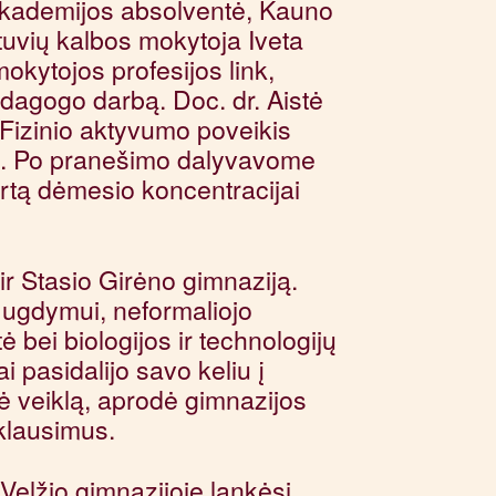
akademijos absolventė, Kauno
etuvių kalbos mokytoja Iveta
okytojos profesijos link,
pedagogo darbą. Doc. dr. Aistė
Fizinio aktyvumo poveikis
. Po pranešimo dalyvavome
kirtą dėmesio koncentracijai
r Stasio Girėno gimnaziją.
 ugdymui, neformaliojo
bei biologijos ir technologijų
pasidalijo savo keliu į
tė veiklą, aprodė gimnazijos
 klausimus.
elžio gimnazijoje lankėsi