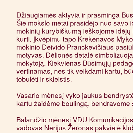
Džiaugiamės aktyvia ir prasminga Būs
Šie mokslo metai prasidėjo nuo savo id
mokinių kūrybiškumą ieškojome idėjų b
kurti. Įkvėpimu tapo Krekenavos Myko
mokinio Deivido Pranckevičiaus pasiūl
motyvas. Dėlionės detalė simbolizuoja
mokytoją. Kiekvienas Būsimųjų pedago
vertinamas, nes tik veikdami kartu, b
tobulėti ir skleistis.
Vasario mėnesį vyko jaukus bendrystės
kartu žaidėme boulingą, bendravome st
Balandžio mėnesį VDU Komunikacijos 
vadovas Nerijus Žeronas pakvietė klub