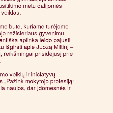
sitikimo metu dalijomės
 veiklas.
me bute, kuriame turėjome
ojo režisieriaus gyvenimu,
entiška aplinka leido pajusti
 išgirsti apie Juozą Miltinį –
, reikšmingai prisidėjusį prie
.
o veiklų ir iniciatyvų
s „Pažink mokytojo profesiją“
kia naujos, dar įdomesnės ir