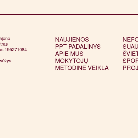
jono 

NAUJIENOS
NEF
tras

PPT PADALINYS
SUAU
as 195271084

APIE MUS
ŠVIE


MOKYTOJŲ
SPO
vėžys
METODINĖ VEIKLA
PROJ