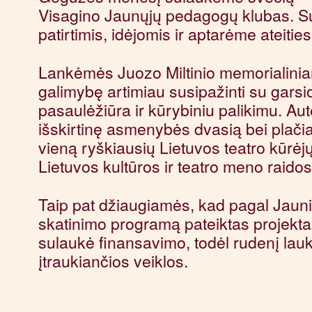
Visagino Jaunųjų pedagogų klubas. Su
patirtimis, idėjomis ir aptarėme ateities
Lankėmės Juozo Miltinio memorialinia
galimybę artimiau susipažinti su garsi
pasaulėžiūra ir kūrybiniu palikimu. Aut
išskirtinę asmenybės dvasią bei plačiau
vieną ryškiausių Lietuvos teatro kūrėjų
Lietuvos kultūros ir teatro meno raidos
Taip pat džiaugiamės, kad pagal Jaunim
skatinimo programą pateiktas projekta
sulaukė finansavimo, todėl rudenį lau
įtraukiančios veiklos.