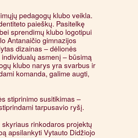
imųjų pedagogų klubo veikla.
entiteto paieškų. Pasitelkę
ei sprendimų klubo logotipui
lo Antanaičio gimnazijos
ytas dizainas – dėlionės
 individualų asmenį – būsimą
gų klubo narys yra svarbus ir
ūdami komanda, galime augti,
 stiprinimo susitikimas –
iprindami tarpusavio ryšį.
skyriaus rinkodaros projektų
ą apsilankyti Vytauto Didžiojo