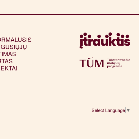
ORMALUSIS
GUSIŲJŲ
TIMAS
RTAS
EKTAI
Select Language
▼